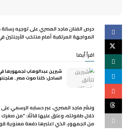
حرص الفنان ماجد المصري على توجيه رسال
المواجهة المرتقبة أمام منتخب الأرجنتين في دور الـ16 من بطولة كأس ال
اقرأ أيضا
شيرين عبدالوهاب لجمهورها ف
الساحل: كلنا صوت مصر.. هتجننو
ونشر ماجد المصري، عبر حسابه الرسمي عل
خلال طفولته، وعلق عليها قائلًا: “من صغرك 
من الجمهور، الذي اعتبرها دفعة معنوية قوية