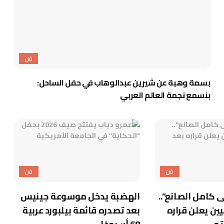
فن
بسمة وهبة عن شيرين عبدالوهاب في حفل الساحل:
بنسمع نجمة العالم العربي
فن
فن
امل الصانع”..
الهضبة يدخل موسوعة جينيس
ين يعلن قراره
بعد تصدره قائمة بيلبورد عربية