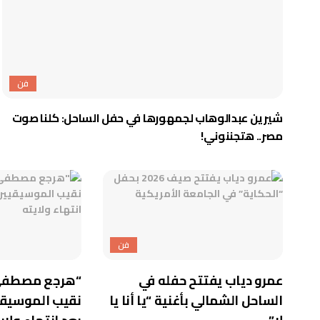
فن
شيرين عبدالوهاب لجمهورها في حفل الساحل: كلنا صوت
مصر.. هتجننوني!
فن
عمرو دياب يفتتح حفله في
“هرجع مصطفى ك
الساحل الشمالي بأغنية “يا أنا يا
نقيب الموسيقي