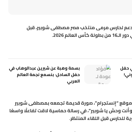
ة دعم لحارس مرمى منتخب مصر مصطفى شوبير، قبل
عالم 2026.
ي حفل
بسمة وهبة عن شيرين عبدالوهاب في
ني!
حفل الساحل: بنسمع نجمة العالم
العربي
ى موقع “إنستجرام”، صورة قديمة تجمعه بمصطفى شوبير
وأنت وحش يا شوبير”، في رسالة حماسية لاقت تفاعلًا واسعًا
 للحارس قبل اللقاء المنتظر.