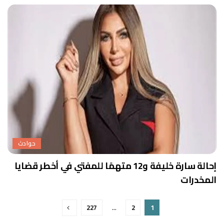
حوادث
إحالة سارة خليفة و12 متهمًا للمفتي في أخطر قضايا
المخدرات
227
…
2
1