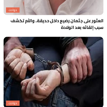
حوادث
العثور على جثمان رضيع داخل حديقة.. والأم تكشف
سبب إلقائه بعد الولادة
حوادث