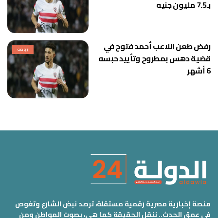
بـ7.5 مليون جنيه
رفض طعن اللاعب أحمد فتوح في
رياضة
قضية دهس بمطروح وتأييد حبسه
6 أشهر
منصة إخبارية مصرية رقمية مستقلة، ترصد نبض الشارع وتغوص
في عمق الحدث.. ننقل الحقيقة كما هي، بصوت المواطن ومن