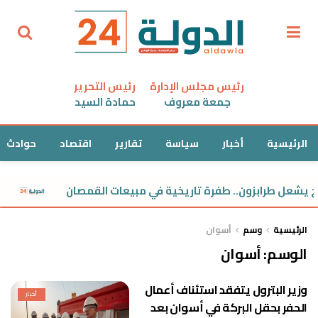
رئيس مجلس الإدارة
رئيس التحرير
جمعة معروف
حمادة السيد
الرئيسية
أخبار
سياسة
تقارير
اقتصاد
حوادث
شعل طرابزون.. طفرة تاريخية في مبيعات القمصان
مدب
الرئيسية
وسم
أسوان
الوسم:
أسوان
وزير البترول يتفقد استئناف أعمال
أخبار
الحفر بحقل البركة في أسوان بعد