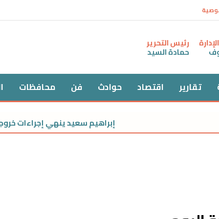
وصية
إدارة
رئيس التحرير
وف
حمادة السيد
تقارير
اقتصاد
حوادث
فن
محافظات
ا
إبراهيم سعيد ينهي إجراءات خروجه من القسم بعد سدا