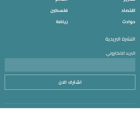
اقتصاد
فلسطين
حوادث
رياضة
النشرة البريدية
البريد الالكتروني
موقع الدولة 24
2025 © جميع الحقوق محفوظة – تم التطوير بواسطة
MirrorORG