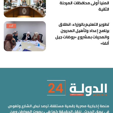
المنيا أولى محافظات المرحلة
الثانية
تطوير التعليم بالوزراء: انطلاق
أخبار
برنامج إعداد وتأهيل المدربين
والمدربات بمشروع «روضات جيل
ألفا»
منصة إخبارية مصرية رقمية مستقلة، ترصد نبض الشارع وتغوص
في عمق الحدث.. ننقل الحقيقة كما هي، بصوت المواطن ومن