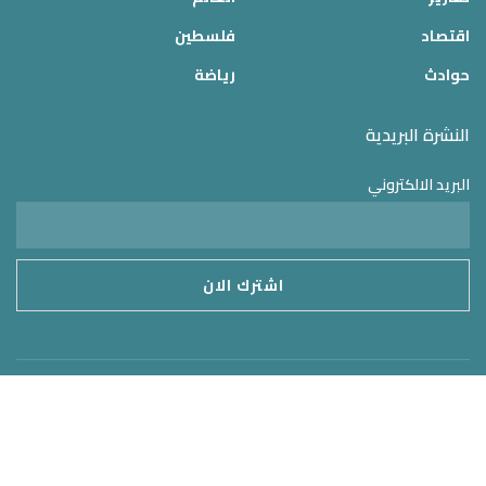
اقتصاد
فلسطين
حوادث
رياضة
النشرة البريدية
البريد الالكتروني
موقع الدولة 24
2025 © جميع الحقوق محفوظة – تم التطوير بواسطة
MirrorORG