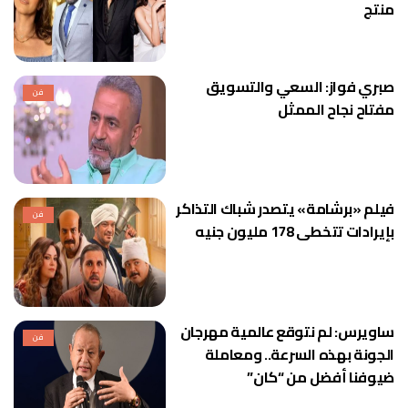
منتج
صبري فواز: السعي والتسويق
فن
مفتاح نجاح الممثل
فيلم «برشامة» يتصدر شباك التذاكر
فن
بإيرادات تتخطى 178 مليون جنيه
ساويرس: لم نتوقع عالمية مهرجان
فن
الجونة بهذه السرعة.. ومعاملة
ضيوفنا أفضل من “كان”