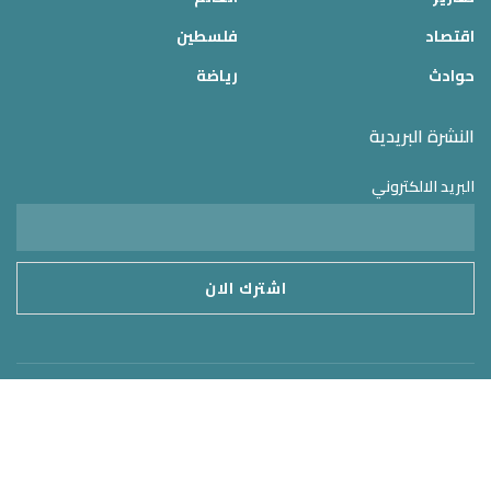
اقتصاد
فلسطين
حوادث
رياضة
النشرة البريدية
البريد الالكتروني
موقع الدولة 24
2025 © جميع الحقوق محفوظة – تم التطوير بواسطة
MirrorORG