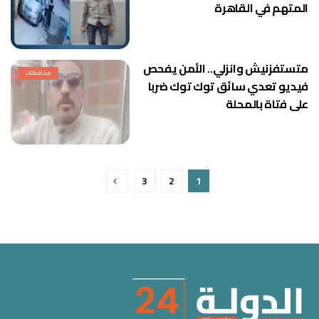
المتهم في القاهرة
متستفزنيش وانزلي.. الأمن يفحص
محافظات
فيديو تعدي سائق توك توك ضربا
على فتاة بالمحلة
3
2
1