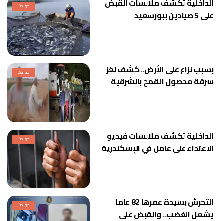
الداخلية تكشف ملابسات القبض
حوادث
على 5 صيادين ببورسعيد
بسبب نزاع على الأرض.. كشف لغز
حوادث
سرقة محصول القمح بالشرقية
الداخلية تكشف ملابسات فيديو
حوادث
الاعتداء على عامل في الإسكندرية
التحرش بسيدة عمرها 82 عامًا
حوادث
يشعل الغضب.. والقبض على