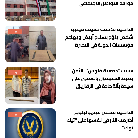
مواقع التواصل الاجتماعي
الداخلية تكشف حقيقة فيديو
حوادث
شخص يلوّح بسلاح أبيض ويهاجم
مؤسسات الدولة في البحيرة
بسبب “جمعية فلوس”.. الأمن
حوادث
يضبط المتهمين بالتعدي على
سيدة بآلة حادة في الزقازيق
الداخلية تفحص فيديو لبلوجر
حوادث
أضرمت النار في نفسها على “تيك
توك”