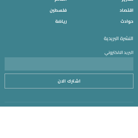
اقتصاد
فلسطين
حوادث
رياضة
النشرة البريدية
البريد الالكتروني
موقع الدولة 24
2025 © جميع الحقوق محفوظة – تم التطوير بواسطة
MirrorORG