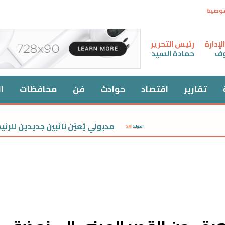
صوصية
إدارة
رئيس التحرير
وف
حمادة السيد
تقارير
اقتصاد
حوادث
فن
محافظات
ا
مدبولي يُعيّن نائبين جديدين للرئيس