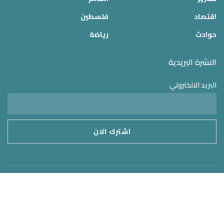
اقتصاد
فلسطين
حوادث
رياضة
النشرة البريدية
البريد الالكتروني
موقع الدولة 24
2025 © جميع الحقوق محفوظة – تم التطوير بواسطة
MirrorORG