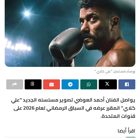
بوستر مسلسل "علي كلاي"
يواصل الفنان أحمد العوضي تصوير مسلسله الجديد “علي
كلاي” المقرر عرضه في السباق الرمضاني لعام 2026 على
قنوات المتحدة.
اقرأ أيضا