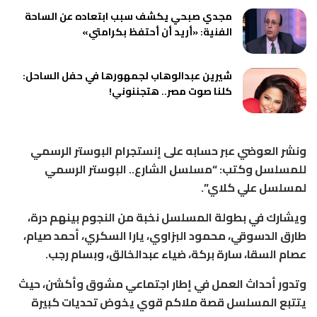
مجدي صبحي يكشف سبب ابتعاده عن الساحة
الفنية: «أريد أن أحتفظ بكرامتي»
شيرين عبدالوهاب لجمهورها في حفل الساحل:
كلنا صوت مصر.. هتجننوني!
ونشر العوضي عبر حسابه على إنستجرام البوستر الرسمي
للمسلسل وكتب: “مسلسل الشارع.. البوستر الرسمي
لمسلسل علي كلاي”.
ويشارك في بطولة المسلسل نخبة من النجوم بينهم درة،
طارق الدسوقي، محمود البزاوي، يارا السكري، أحمد صيام،
عصام السقا، سارة بركة، ضياء عبدالخالق، وبسام رجب.
وتدور أحداث العمل في إطار اجتماعي مشوق وأكشن، حيث
يتتبع المسلسل قصة ملاكم قوي يخوض تحديات كبيرة