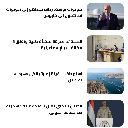
نيويورك بوست: زيارة نتنياهو إلى نيويورك
قد تتحول إلى كابوس
الصحة تداهم 60 منشأة طبية وتغلق 6
مخالفات بالإسماعيلية
استهداف سفينة إماراتية في «هرمز»..
تفاصيل
الجيش اليمني يعلن تنفيذ عملية عسكرية
ضد جماعة الحوثي