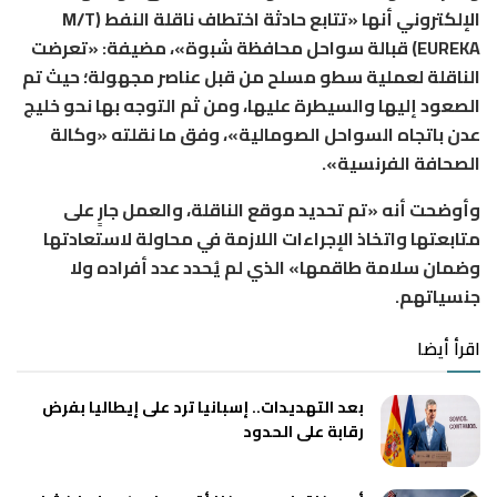
الإلكتروني أنها «تتابع حادثة اختطاف ناقلة النفط (M/T
EUREKA) قبالة سواحل محافظة شبوة»، مضيفة: «تعرضت
الناقلة لعملية سطو مسلح من قبل عناصر مجهولة؛ حيث تم
الصعود إليها والسيطرة عليها، ومن ثم التوجه بها نحو خليج
عدن باتجاه السواحل الصومالية»، وفق ما نقلته «وكالة
الصحافة الفرنسية».
وأوضحت أنه «تم تحديد موقع الناقلة، والعمل جارٍ على
متابعتها واتخاذ الإجراءات اللازمة في محاولة لاستعادتها
وضمان سلامة طاقمها» الذي لم يُحدد عدد أفراده ولا
جنسياتهم.
اقرأ أيضا
بعد التهديدات.. إسبانيا ترد على إيطاليا بفرض
رقابة على الحدود