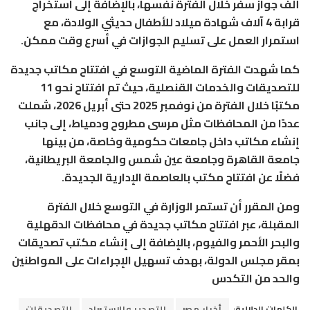
ألف جواز سفر خلال الفترة نفسها، بالإضافة إلى استخراج
قرابة 4 آلاف شهادة ميلاد للأطفال حديثي الولادة، مع
استمرار العمل على تسليم الجوازات في أسرع وقت ممكن.
كما شهدت الفترة الماضية التوسع في افتتاح مكاتب جديدة
للتصديقات والخدمات القنصلية، حيث تم افتتاح نحو 11
مكتبًا خلال الفترة من نوفمبر 2025 حتى أبريل 2026، شملت
عددًا من المحافظات مثل مرسى مطروح ودمياط، إلى جانب
إنشاء مكاتب داخل جامعات حكومية وخاصة، من بينها
جامعة القاهرة وجامعة عين شمس والجامعة البريطانية،
فضلًا عن افتتاح مكتب بالعاصمة الإدارية الجديدة.
ومن المقرر أن تستمر الوزارة في التوسع خلال الفترة
المقبلة، عبر افتتاح مكاتب جديدة في محافظات الدقهلية
والبحر الأحمر والفيوم، بالإضافة إلى إنشاء مكتب تصديقات
بمقر مجلس الدولة، بهدف تسهيل الإجراءات على المواطنين
والحد من التكدس
الكلمات الدلالية:
أخبار مصر
التصدير والاستيراد
التصديقات