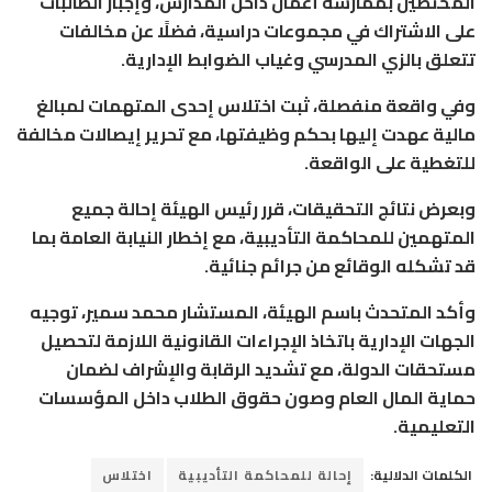
المختصين بممارسة أعمال داخل المدارس، وإجبار الطالبات
على الاشتراك في مجموعات دراسية، فضلًا عن مخالفات
تتعلق بالزي المدرسي وغياب الضوابط الإدارية.
وفي واقعة منفصلة، ثبت اختلاس إحدى المتهمات لمبالغ
مالية عهدت إليها بحكم وظيفتها، مع تحرير إيصالات مخالفة
للتغطية على الواقعة.
وبعرض نتائج التحقيقات، قرر رئيس الهيئة إحالة جميع
المتهمين للمحاكمة التأديبية، مع إخطار
النيابة العامة
بما
قد تشكله الوقائع من جرائم جنائية.
وأكد المتحدث باسم الهيئة، المستشار محمد سمير، توجيه
الجهات الإدارية باتخاذ الإجراءات القانونية اللازمة لتحصيل
مستحقات الدولة، مع تشديد الرقابة والإشراف لضمان
حماية المال العام وصون حقوق الطلاب داخل المؤسسات
التعليمية.
الكلمات الدلالية:
إحالة للمحاكمة التأديبية
اختلاس