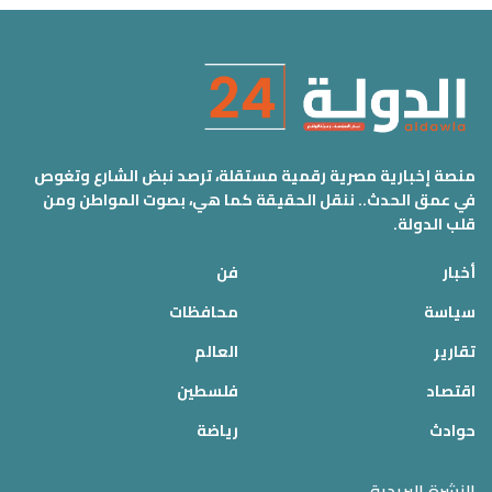
منصة إخبارية مصرية رقمية مستقلة، ترصد نبض الشارع وتغوص
في عمق الحدث.. ننقل الحقيقة كما هي، بصوت المواطن ومن
قلب الدولة.
أخبار
فن
سياسة
محافظات
تقارير
العالم
اقتصاد
فلسطين
حوادث
رياضة
النشرة البريدية