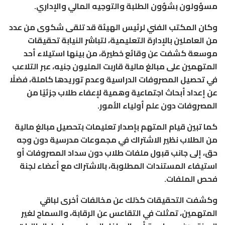
مسؤولون بشؤون الطلبة والتوجيه المالي والإداري.
وكان المكتب الفني لرئيس الهيئة قد تلقى شكوى من عدد
من العاملين بالإدارة التعليمية، لتباشر النيابة تحقيقات
موسعة كشفت عن وقائع خطيرة، من بينها استيلاء أحد
المتهمين على مبالغ مالية قاربت المليون جنيه، عبر التلاعب
في تحصيل المصروفات الدراسية وعدم توريدها كاملة، فضلًا
عن إعداد أبحاث اجتماعية وهمية لإعفاء طلاب جزئيًا من
المصروفات دون علم أولياء الأمور.
كما تبين قيام المتهم بإصدار تعليمات بتحصيل مبالغ مالية
من الطلاب نظير الاشتراك في مجموعات مدرسية دون وجه
حق، إلى جانب قبول ملفات طلاب دون سداد المصروفات أو
استيفاء المستندات المطلوبة، بالاشتراك مع أعضاء لجنة
فحص الملفات.
وكشفت التحقيقات كذلك عن مخالفات أخرى لباقي
المتهمين، تمثلت في التقاعس عن الرقابة، والسماح لغير