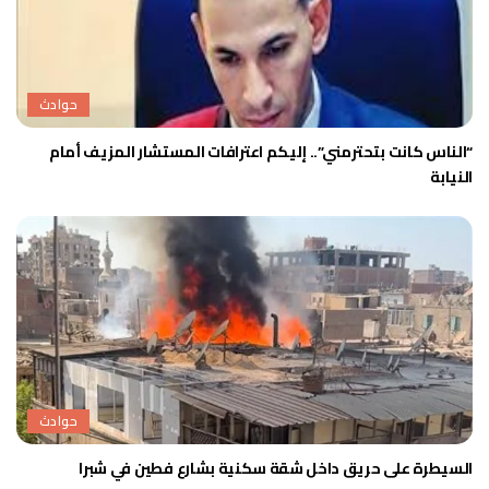
حوادث
“الناس كانت بتحترمني”.. إليكم اعترافات المستشار المزيف أمام
النيابة
حوادث
السيطرة على حريق داخل شقة سكنية بشارع فطين في شبرا