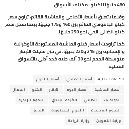
480 جنيهًا للكيلو بمختلف الأسواق.
وفيما يتعلق بأسعار الأضاحي والماشية القائم، تراوح سعر
كيلو الجاموسي القائم بين 160 و175 جنيهًا، بينما سجل سعر
كيلو الضاني الحي نحو 250 جنيهًا.
كما تراوحت أسعار كيلو الماشية المستوردة الأوكرانية
والإسبانية بين 215 و220 جنيهًا، في حين سجلت الأبقار
متوسطة الحجم نحو 30 ألف جنيه كحد أدنى بالأسواق
المحلية.
الكلمات الدلالية:
أسعار الأضاحي
أسعار اللحوم
أسعار الماشية
أسعار اليوم
الأبقار
البتلو
الجمال
الدولة 24
الضاني
الكبدة البلدي
اللحوم البلدية
اللحوم المجمدة
اللحوم المستوردة
الماعز.
وزارة التموين
وزارة الزراعة