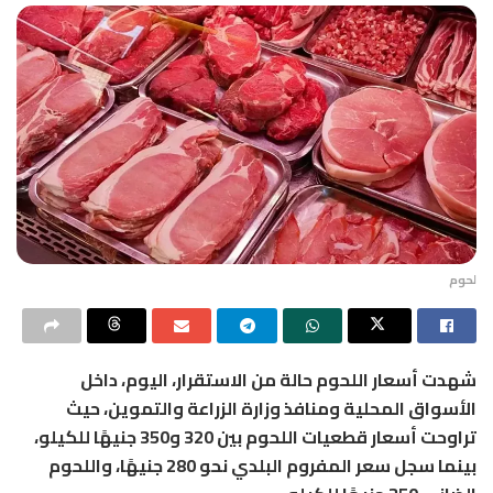
لحوم
شهدت أسعار اللحوم حالة من الاستقرار، اليوم، داخل
الأسواق المحلية ومنافذ وزارة الزراعة والتموين، حيث
تراوحت أسعار قطعيات اللحوم بين 320 و350 جنيهًا للكيلو،
بينما سجل سعر المفروم البلدي نحو 280 جنيهًا، واللحوم