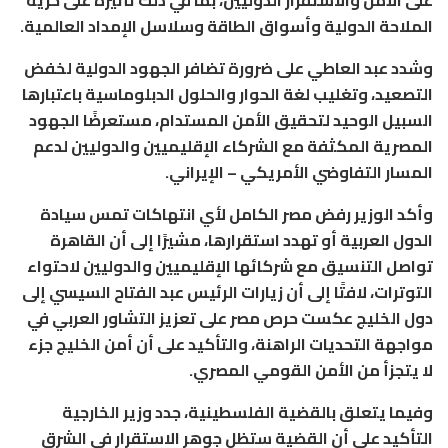
على الأمن والاستقرار الدوليين، بما في ذلك تأثيره على حرية
الملاحة الدولية وأسواق الطاقة وسلاسل الإمداد العالمية.
وشدد عبد العاطي على ضرورة تضافر الجهود الدولية لخفض
التصعيد، وتغليب لغة الحوار والحلول الدبلوماسية باعتبارها
السبيل الوحيد لتحقيق الأمن المستدام، مستعرضًا الجهود
المصرية المكثفة مع الشركاء الإقليميين والدوليين لدعم
المسار التفاوضي الأمريكي – الإيراني.
وأكد الوزير رفض مصر الكامل لأي انتهاكات تمس سيادة
الدول العربية أو تهدد استقرارها، مشيرًا إلى أن القاهرة
تواصل التنسيق مع شركائها الإقليميين والدوليين لاحتواء
التوترات، لافتًا إلى أن زيارات الرئيس عبد الفتاح السيسي إلى
دول الخليج عكست حرص مصر على تعزيز التشاور العربي في
مواجهة التحديات الراهنة، والتأكيد على أن أمن الخليج جزء
لا يتجزأ من الأمن القومي المصري.
وفيما يتعلق بالقضية الفلسطينية، جدد وزير الخارجية
التأكيد على أن القضية ستظل جوهر الاستقرار في الشرق