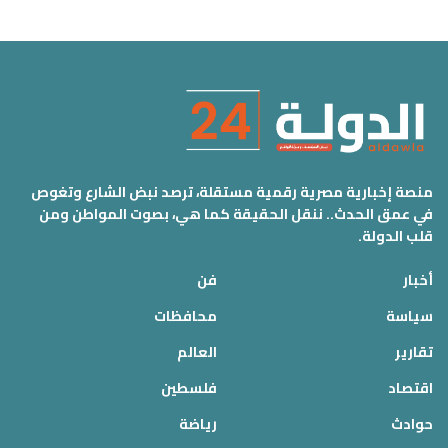
منصة إخبارية مصرية رقمية مستقلة، ترصد نبض الشارع وتغوص
في عمق الحدث.. ننقل الحقيقة كما هي، بصوت المواطن ومن
قلب الدولة.
أخبار
فن
سياسة
محافظات
تقارير
العالم
اقتصاد
فلسطين
حوادث
رياضة