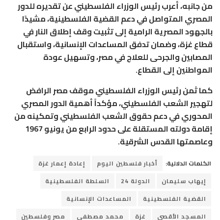
من جانبه، أعرب رئيس الوزراء الفلسطيني عن تقديره للدور
المصري المتواصل في دعم القضية الفلسطينية، مشيدًا
بالجهود المصرية الرامية إلى تثبيت وقف إطلاق النار في
قطاع غزة، وضمان تدفق المساعدات الإنسانية، واستقبال
المصابين والجرحى للعلاج في مصر، وتسهيل عودة
المواطنين إلى القطاع.
كما ثمن رئيس الوزراء الفلسطيني موقف مصر الرافض
لتهجير الشعب الفلسطيني، مؤكداً أهمية الدور المصري
المحوري في دعم حقوق الشعب الفلسطيني وتمكينه من
إقامة دولته المستقلة على حدود الرابع من يونيو 1967
وعاصمتها القدس الشرقية.
الكلمات الدلالية:
أخبار فلسطين اليوم
إعادة إعمار غزة
إيهاب سليمان
الدولة 24
السلطة الفلسطينية
القضية الفلسطينية
المساعدات الإنسانية
المسجد الأقصى
غزة
محمد مصطفى
مصر وفلسطين