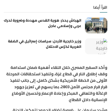
اقرأ أيضا
الهباش يحذر: هوية القدس مهددة وضرورة تحرك
عربي وإسلامي عاجل
وزير خارجية الأردن: سياسات إسرائيل في الضفة
الغربية تكرّس الاحتلال
وأكد السفير المصري خلال اللقاء أهمية ضمان استدامة
وقف إطلاق النار في قطاع غزة، وتنفيذ استحقاقات المرحلة
الأولى من الخطة الأمريكية بشكل كامل، إلى جانب تنفيذ
قرار قرار مجلس الأمن 2803، بما يسهم في تعزيز جهود
الإغاثة والتعافي المبكر وإعادة الإعمار وتحسين الأوضاع
الإنسانية داخل القطاع.
وشدد سليمان على ضرورة تضافر الجهود لتمكين اللجنة