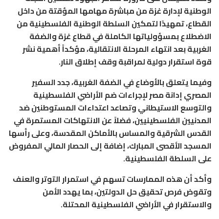
الوطنية لإدارة غزة من مباشرة مهامها المؤقتة من داخل
القطاع، تمهيدًا لتمكين السلطة الوطنية الفلسطينية من
الاضطلاع بمسؤولياتها الكاملة في قطاع غزة والضفة
الغربية بعد انتهاء المرحلة الانتقالية، مؤكداً أهمية نشر
قوة استقرار دولية لمراقبة وقف إطلاق النار.
وفيما يتعلق بالأوضاع في الضفة الغربية، جدد السفير
المصري إدانة مصر لإجراءات ضم الأراضي الفلسطينية
والتوسع الاستيطاني وتصاعد اعتداءات المستوطنين ضد
المدنيين الفلسطينيين، فضلاً عن الانتهاكات المستمرة في
القدس الشرقية والمساس بالأماكن المقدسة، وعلى رأسها
المسجد الأقصى المبارك، إضافة إلى الحصار المالي المفروض
على السلطة الفلسطينية.
وأكد أن هذه الممارسات تسهم في استمرار التوتر والعنف
وتقوض فرص تحقيق حل الدولتين، بما يهدد الأمن
والاستقرار في الأراضي الفلسطينية المحتلة.