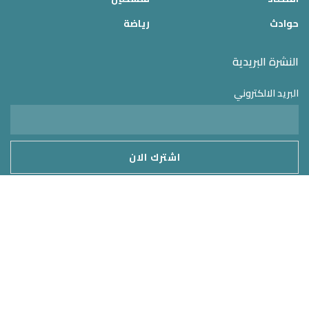
حوادث
رياضة
النشرة البريدية
البريد الالكتروني
موقع الدولة 24
2025 © جميع الحقوق محفوظة – تم التطوير بواسطة
MirrorORG