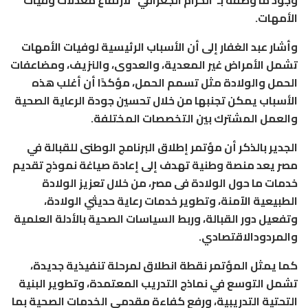
وجود ما وصفه بـ”الحزام الجغرافي” لارتفاع معدلات وفيات
الأمهات.
وأشار عبد الغفار إلى أن الأسباب الرئيسية لوفيات الأمهات
تشمل الأمراض غير المعدية، والعدوى، والنزيف، ومضاعفات
الحمل والولادة مثل تسمم الحمل، مؤكدًا أن أغلب هذه
الأسباب يمكن تجنبها من خلال تحسين جودة الرعاية الصحية
والعمل المشترك بين التخصصات المختلفة.
الجدير بالذكر أن مؤتمر إطلاق البرنامج الوطنى للقبالة في
مصر يعد منصة وطنية تهدف إلى إعادة صياغة نموذج تقديم
خدمات ما حول الولادة فى مصر، من خلال تعزيز الولادة
الطبيعية الآمنة، وتطوير خدمات رعاية حديثي الولادة،
وتفعيل دور القبالة، وربط السياسات الصحية بالأدلة العلمية
والمردودالاقتصادي.
كما يمثل المؤتمر نقطة انطلاق لمرحلة تنفيذية جديدة،
تشمل التوسع في نماذج التدريب المعتمدة، وتطوير البنية
التحتية التدريبية، ورفع كفاءة مقدمي الخدمات الصحية بما