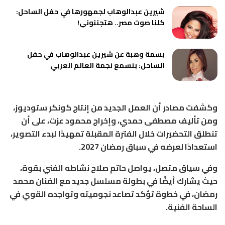
شيرين عبدالوهاب لجمهورها في حفل الساحل:
كلنا صوت مصر.. هتجننوني!
بسمة وهبة عن شيرين عبدالوهاب في حفل
الساحل: بنسمع نجمة العالم العربي
وكشفت مصادر أن العمل الجديد من إنتاج
كونكر ستوديوز
،
ومن تأليف
مصطفى حمدي
، وإخراج
محمود عزت
، على أن
تنطلق التحضيرات خلال الفترة المقبلة تمهيدًا لبدء التصوير،
استعدادًا لعرضه في سباق رمضان 2027.
وفي سياق متصل، يواصل حاتم صلاح نشاطه الفني بقوة،
حيث يشارك أيضًا في بطولة مسلسل جديد مع الفنان
محمد
رمضان
، في خطوة تؤكد تصاعد نجوميته وتواجده القوي في
الساحة الفنية.