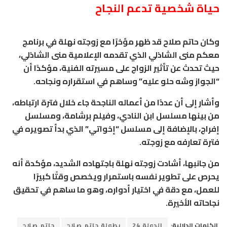
حياة شخصية تدعم النجاح
وكان حاتم صلاح قد ظهر مؤخرًا مع زوجته نهلة في برنامج
معكم منى الشاذلي
الذي تقدمه الإعلامية
منى الشاذلي
،
حيث تحدث عن تأثير الزواج على مسيرته الفنية، مؤكدًا أن
“الجواز وشه حلو عليه” وساهم في استقراره ونجاحه.
وأشار إلى أن عددًا من أعماله الناجحة جاء خلال فترة ارتباطه،
من بينها مسلسل
ابن النادي
، وفيلم
برشامة
، ومسلسل
إفراج
، بالإضافة إلى مسلسل “إخواتي” الذي بدأ تصويره في
فترة تعارفه مع زوجته.
من جانبها، أشادت زوجته نهلة باجتهاده الشديد، مؤكدة أنه
يحرص على تطوير نفسه باستمرار ويخصص وقتًا كبيرًا
للعمل، مع دقة في اختيار أدواره، وهو ما ساهم في تحقيق
نجاحاته الأخيرة.
الكلمات الدلالية:
الدولة 24
بطولة حاتم صلاح
حاتم صلاح