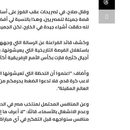
وقال صلاح، في تصريحات عقب الفوز على أستر
قصة جميلة للمصريين، وهذا بالنسبة لي أفضل م
لله حققت أشياء جيدة في الخارج، لكن الج
وكشف قائد الفراعنة عن الرسالة التي وجهها إ
باستغلال الفرصة التاريخية التي يعيشونها، و
أجيال كثيرة فازت بكأس الأمم الإفريقية أكث
وأضاف: “اعلموا أن اللحظة التي تعيشونها ال
لاعب كرة قدم، فلا تدعوا الضغط يحرمكم من 
العالم المقبلة”.
وعن المنافس المحتمل لمنتخب مصر في الدور 
وعدم الانشغال بالأسماء، قائلًا: “لا أعرف ما 
منافس سنواجهه قبل التفكير في أي مباراة 