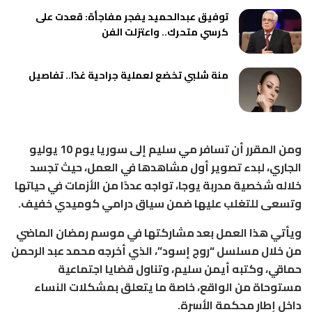
توفيق عبدالحميد يفجر مفاجأة: قعدت على
كرسي متحرك.. واعتزلت الفن
منة شلبي تخضع لعملية جراحية غدًا.. تفاصيل
ومن المقرر أن تسافر مي سليم إلى سوريا يوم 10 يوليو
الجاري، لبدء تصوير أول مشاهدها في العمل، حيث تجسد
خلاله شخصية مدربة يوجا، تواجه عددًا من الأزمات في حياتها
وتسعى للتغلب عليها ضمن سياق درامي كوميدي خفيف.
ويأتي هذا العمل بعد مشاركتها في موسم رمضان الماضي
من خلال مسلسل “روج إسود”، الذي أخرجه محمد عبد الرحمن
حماقي، وكتبه أيمن سليم، وتناول قضايا اجتماعية
مستوحاة من الواقع، خاصة ما يتعلق بمشكلات النساء
داخل إطار محكمة الأسرة.