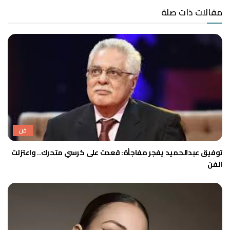
مقالات ذات صلة
فن
توفيق عبدالحميد يفجر مفاجأة: قعدت على كرسي متحرك.. واعتزلت
الفن