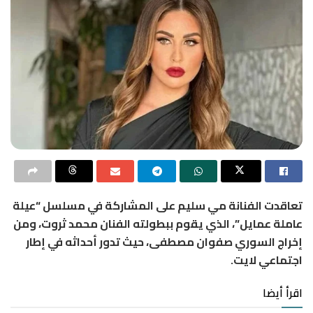
تعاقدت الفنانة مي سليم على المشاركة في مسلسل “عيلة
عاملة عمايل”، الذي يقوم ببطولته الفنان محمد ثروت، ومن
إخراج السوري صفوان مصطفى، حيث تدور أحداثه في إطار
اجتماعي لايت.
اقرأ أيضا