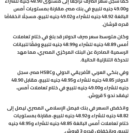
كما سجل سعر الصرف تراجعًا إلى مستوى 48.90 جنيه للشراء
و49.00 جنيه للبيع في بنك مصر، مقارنة بمستويات أمس
البالغة 48.92 جنيه للشراء و49.02 جنيه للبيع، مسجلًا انخفاضًا
قدره قرشان.
وكان متوسط سعر صرف الدولار قد بلغ في ختام تعاملات
أمس 48.89 جنيه للشراء و48.99 جنيه للبيع وفقًا للبيانات
الرسمية الصادرة عن البنك المركزي المصري، مما مهد
للحركة التنازلية الحالية.
وفي بنكي العربي الأفريقي الدولي وHSBC مصر، سجل
الدولار 48.85 جنيه للشراء و48.95 جنيه للبيع، مقابل 48.90
جنيه للشراء و49.00 جنيه للبيع في ختام تعاملات أمس،
ليفقد نحو 5 قروش.
وانخفض السعر في بنك فيصل الإسلامي المصري ليصل إلى
48.82 جنيه للشراء و48.92 جنيه للبيع، مقارنة بمستويات
ختام تعاملات أمس البالغة 48.85 جنيه للشراء و48.95 جنيه
للبيع، وبانخفاض قدره 3 قروش.