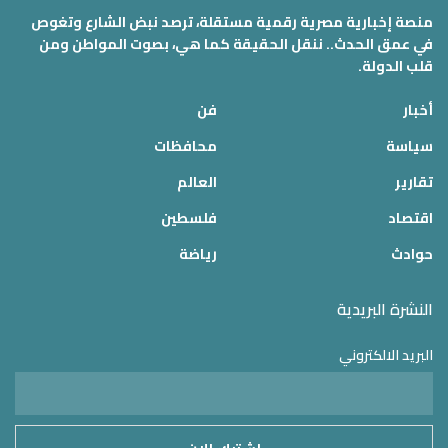
منصة إخبارية مصرية رقمية مستقلة، ترصد نبض الشارع وتغوص
في عمق الحدث.. ننقل الحقيقة كما هي، بصوت المواطن ومن
قلب الدولة.
أخبار
فن
سياسة
محافظات
تقارير
العالم
اقتصاد
فلسطين
حوادث
رياضة
النشرة البريدية
البريد الالكتروني