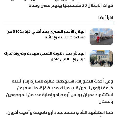
قوات الاحتلال 20 فلسطينيًا بينهم مسن وفتاة.
اقرأ أيضا
الهلال الأحمر المصري يمد أهالي غزة بـ3100 طن
مساعدات غذائية وإغاثية
الهباش يحذر: هوية القدس مهددة وضرورة تحرك
عربي وإسلامي عاجل
وفي أحدث التطورات، استهدفت طائرة مسيرة إسرائيلية
خيمة تؤوي نازحين قرب ميناء مدينة غزة، ما أسفر عن
استشهاد
عمران يونس أبو جراد
وإصابة عدد من الموجودين
بالمكان.
كما استشهد الشاب
محمد عماد أبو طعيمة
وأصيب آخرون،