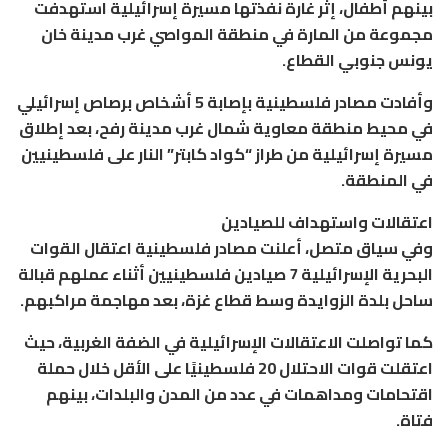
بينهم أطفال، إثر غارة نفذتها مسيرة إسرائيلية استهدفت
مجموعة من المارة في منطقة المواصي غرب مدينة خان
يونس جنوبي القطاع.
وأفادت مصادر فلسطينية بإصابة 5 أشخاص برصاص إسرائيلي
في محيط منطقة معاوية شمال غرب مدينة رفح، بعد إطلاق
مسيرة إسرائيلية من طراز “كواد كابتر” النار على فلسطينيين
في المنطقة.
اعتقالات واستهداف للصيادين
وفي سياق متصل، أعلنت مصادر فلسطينية اعتقال القوات
البحرية الإسرائيلية 7 صيادين فلسطينيين أثناء عملهم قبالة
ساحل بلدة الزوايدة وسط قطاع غزة، بعد مهاجمة مراكبهم.
كما تواصلت الاعتقالات الإسرائيلية في الضفة الغربية، حيث
اعتقلت قوات الاحتلال 20 فلسطينيًا على الأقل خلال حملة
اقتحامات ومداهمات في عدد من المدن والبلدات، بينهم
فتاة.