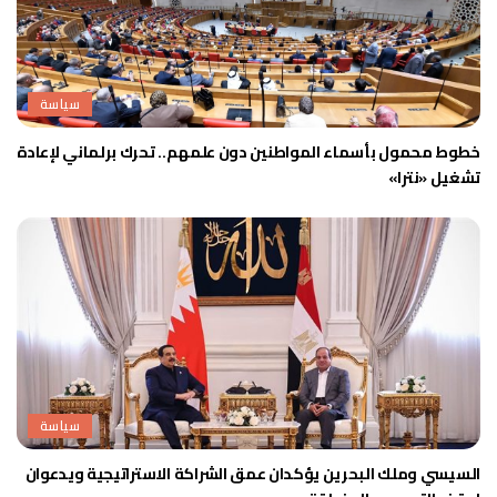
سياسة
خطوط محمول بأسماء المواطنين دون علمهم.. تحرك برلماني لإعادة
تشغيل «نترا»
سياسة
السيسي وملك البحرين يؤكدان عمق الشراكة الاستراتيجية ويدعوان