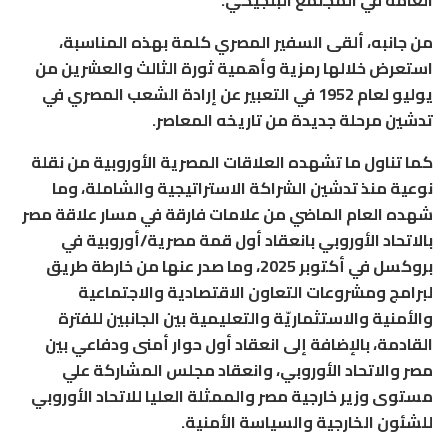
العامة في المجتمع البلجيكي.
من جانبه، ألقى السفير المصري كلمة بهذه المناسبة،
استعرض خلالها رمزية وأهمية ثورة الثالث والعشرين من
يوليو لعام 1952 في التعبير عن إرادة الشعب المصري في
تدشين مرحلة جديدة من تاريخه المعاصر.
كما تناول ما تشهده العلاقات المصرية الأوروبية من نقلة
نوعية منذ تدشين الشراكة الاستراتيجية والشاملة، وما
شهده العام الماضي من علامات فارقة في مسار علاقة مصر
بالاتحاد الأوروبي بانعقاد أول قمة مصرية/أوروبية في
بروكسل في أكتوبر 2025، وما صدر عنها من خارطة طريق
لبرامج ومشروعات التعاون الاقتصادية والاجتماعية
والأمنية والاستثماريّة والتعليمية بين الجانبين للفترة
القادمة، بالإضافة إلى انعقاد أول حوار أمنى ودفاعي بين
مصر والاتحاد الأوروبي، وانعقاد مجلس المشاركة علي
مستوى وزير خارجية مصر والممثلة العليا للاتحاد الأوروبي
للشئون الخارجية والسياسة الأمنية.