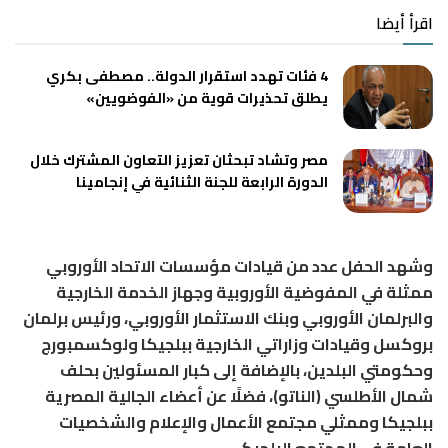
اقرأ أيضا
4 فئات تهدد استقرار الدولة.. مصطفى بكري
يطلق تحذيرات قوية من «الفوضويين»
مصر وتشاد تبحثان تعزيز التعاون المشترك خلال
الدورة الرابعة للجنة الثنائية في إنجامينا
وشهد الحفل عدد من قيادات مؤسسات الاتحاد الأوروبي
ممثلة في المفوضية الأوروبية وجهاز الخدمة الخارجية
والبرلمان الأوروبي وبنك الاستثمار الأوروبي، ورئيس برلمان
بروكسل وقيادات وزاراتي الخارجية ببلجيكا ولوكسمبورج
وحكومتي البلدين، بالإضافة إلى كبار المسئولين بحلف
شمال الأطلسي (الناتو)، فضلًا عن أعضاء الجالية المصرية
ببلجيكا وممثلي مجتمع الأعمال والإعلام والشخصيات