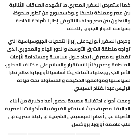
كما استعرض السفير المصري ما تشهده العلاقات الثنائية
بين مصر ومملكة بلجيكا ولوكسمبورج من تطور ملحوظ،
والتعاون بين مصر وحلف الناتو في إطار الشراكة الخاصة
بسياسة الجوار الجنوبي للحلف.
وحرص السفير أبو زيد على إبراز التحديات الجيوسياسية التي
تواجه منطقة الشرق الأوسط، والدور الهام والمحوري الذى
تضطلع به مصر في إيجاد حلول سياسية ومستدامة لأزمات
المنطقة ودعم ركائز الاستقرار والسلام على مختلف المحاور،
الأمر الذى يجعلها دائما شريكا أساسيا لأوروبا والعالم نظرا
لسياستها ومواقفها الحكيمة والمسئولة تحت قيادة
الرئيس عبد الفتاح السيسي.
وعمت أجواء احتفالية سعيدة بحضور أعداد كبيرة من أبناء
الجالية المصرية، حيث استمتع الضيوف بالمأكولات المصرية
الأصيلة على أنغام الموسيقى الشرقية في ليلة مصرية في
قلب عاصمة أوروبا، بروكسل.