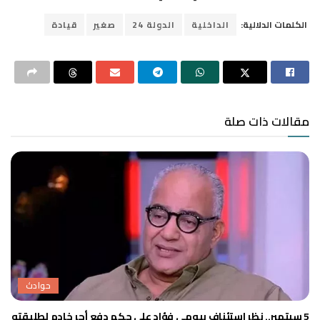
الكلمات الدلالية:
الداخلية
الدولة 24
صغير
قيادة
مقالات ذات صلة
حوادث
5 سبتمبر.. نظر استئناف بيومي فؤاد على حكم دفع أجر خادم لطليقته