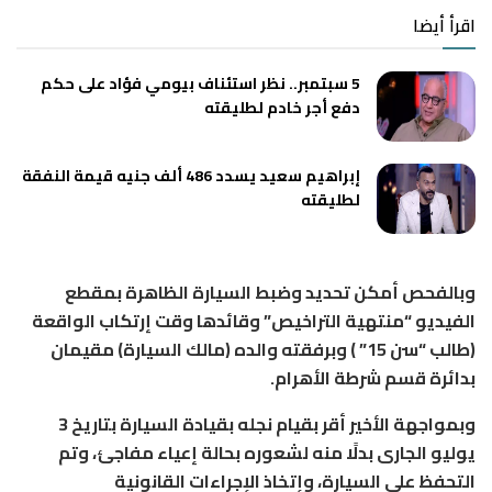
اقرأ أيضا
5 سبتمبر.. نظر استئناف بيومي فؤاد على حكم
دفع أجر خادم لطليقته
إبراهيم سعيد يسدد 486 ألف جنيه قيمة النفقة
لطليقته
وبالفحص أمكن تحديد وضبط السيارة الظاهرة بمقطع
الفيديو “منتهية التراخيص” وقائدها وقت إرتكاب الواقعة
(طالب “سن 15” ) وبرفقته والده (مالك السيارة) مقيمان
بدائرة قسم شرطة الأهرام.
وبمواجهة الأخير أقر بقيام نجله بقيادة السيارة بتاريخ 3
يوليو الجارى بدلًا منه لشعوره بحالة إعياء مفاجئ، وتم
التحفظ على السيارة، وإتخاذ الإجراءات القانونية