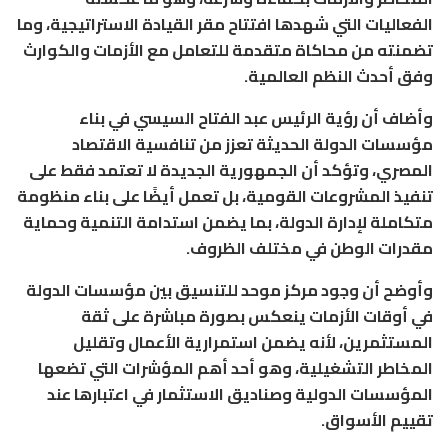
الفعاليات التي شهدها افتتاح مقر القيادة الاستراتيجية، وما
تضمنته من محاكاة متقدمة للتعامل مع الأزمات والكوارث
وفق أحدث النظم العالمية.
وأضاف أن رؤية الرئيس عبد الفتاح السيسي في بناء
مؤسسات الدولة الحديثة تعزز من تنافسية الاقتصاد
المصري، وتؤكد أن الجمهورية الجديدة لا تعتمد فقط على
تنفيذ المشروعات القومية، بل تعمل أيضًا على بناء منظومة
متكاملة لإدارة الدولة، بما يضمن استدامة التنمية وحماية
مقدرات الوطن في مختلف الظروف.
وأوضح أن وجود مركز موحد للتنسيق بين مؤسسات الدولة
في أوقات الأزمات ينعكس بصورة مباشرة على ثقة
المستثمرين، لأنه يضمن استمرارية الأعمال وتقليل
المخاطر التشغيلية، وهو أحد أهم المؤشرات التي تضعها
المؤسسات الدولية وصناديق الاستثمار في اعتبارها عند
تقييم الأسواق.