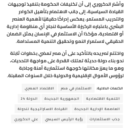
وأشار الدكروري إلى أن تكليفات الحكومة بتنفيذ توجيهات
القيادة السياسية، إلى جانب الاهتمام بتأهيل الكوادر
والتدريب المستمر، يعكس إدراكًا حقيقيًا لأهمية العنصر
البشري باعتباره الركيزة الأساسية لنجاح أي منظومة إدارية
أو اقتصادية، مؤكدًا أن الاستثمار في الإنسان يمثل الضمان
الحقيقي لاستمرار النمو وتحقيق التنمية المستدامة.
واختتم تصريحه بالتأكيد على أن مصر تمضي بخطوات ثابتة
نحو بناء دولة حديثة تمتلك القدرة على مواجهة التحديات،
وهو ما يعزز مكانتها كوجهة استثمارية آمنة وجاذبة
لرؤوس الأموال الإقليمية والدولية خلال السنوات المقبلة.
الكلمات الدلالية:
الاستثمار في مصر
الاقتصاد المصري
التنمية الاقتصادية
الجمهورية الجديدة
الدولة 24
العاصمة الإدارية الجديدة
القيادة الاستراتيجية للدولة
جذب الاستثمارات
رؤية الرئيس السيسي
علي الدكروري