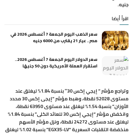
جنيه.
اقرأ أيضا
سعر الذهب اليوم الجمعة 7 أغسطس 2026 في
مصر.. عيار 21 يقترب من 6000 جنيه
سعر الدولار اليوم الجمعة 7 أغسطس 2026..
استقرار العملة الأمريكية دون 50 جنيهًا
وتراجع مؤشر ” إيجي إكس 30″ بنسبة 1.84% ليغلق عند
مستوى 52028 نقطة، وهبط مؤشر “إيجى إكس 30 محدد
الأوزان” بنسبة 1.54% ليغلق عند مستوى 63950 نقطة،
وانخفض مؤشر “إيجي إكس 30 للعائد الكلى” بنسبة 1.84%
ليغلق عند مستوى 24272 نقطة، ونزل مؤشر الأسهم
منخفضة التقلبات السعرية “EGX35-LV” بنسبة 1.02% ليغلق