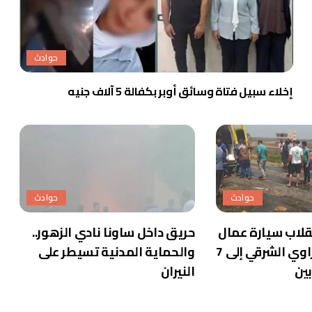
حوادث
إخلاء سبيل فتاة وسائق أوبر بكفالة 5 آلاف جنيه
حوادث
حوادث
نقلاب سيارة عمال
حريق داخل ساونا نادي الزهور..
بالطريق الصحراوي الشرقي إلى 7
والحماية المدنية تسيطر على
النيران