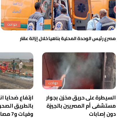
حوادث
مصرع رئيس الوحدة المحلية بناهيا خلال إزالة عقار
حوادث
السيطرة على حريق مخزن بجوار
ارتفاع ضحايا ا
مستشفى أم المصريين بالجيزة
دون إصابات
وفيات و7 مصابين