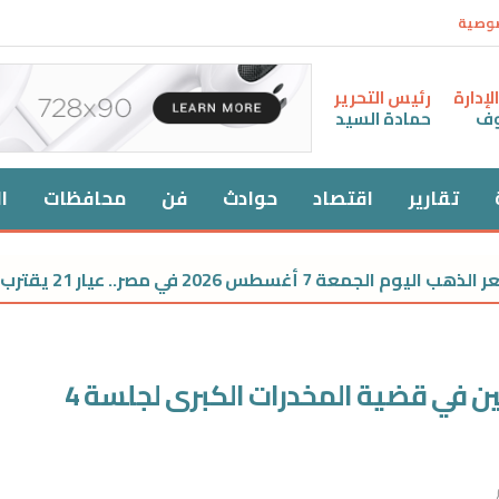
صوصية
إدارة
رئيس التحرير
وف
حمادة السيد
تقارير
اقتصاد
حوادث
فن
محافظات
ا
س 2026 في مصر.. عيار 21 يقترب من 6000 جنيه
تأجيل محاكمة سارة خليفة والمتهمين في قضية المخدرات الكبرى لجلسة 4