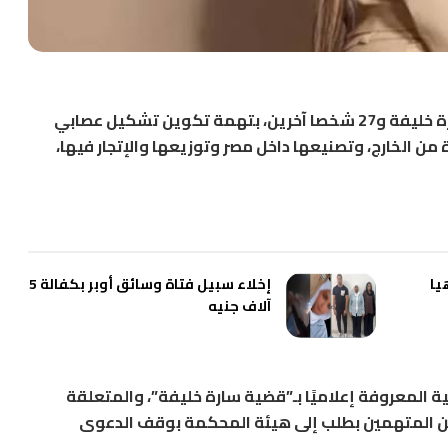
قررت المحكمة المختصة تأجيل محاكمة سارة خليفة و27 شخصا آخرين، بتهمة تكوين تشكيل عصابي
من الخارج، وتصنيعها داخل مصر وتوزيعها والإتجار فيها،
يا
إخلاء سبيل فتاة وسائق أوبر بكفالة 5
آلاف جنيه
لمعروفة إعلاميًا بـ”قضية سارة خليفة”، والمتعلقة
د من المتهمين بطلب إلى هيئة المحكمة بوقف الدعوى