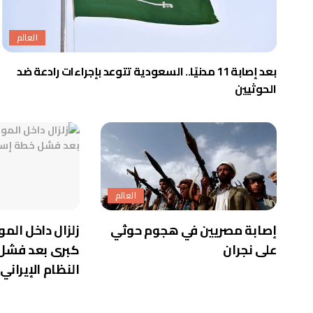
العالم
بعد إصابة 11 مدنيًا.. السعودية تتوعد بإجراءات رادعة ضد
الحوثيين
العالم
إصابة مصريين في هجوم حوثي
زلزال داخل المو
على نجران
كبرى بعد فشل
النظام الإيراني