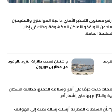
 رفع مستوى التحذير الأمني، داعية المواطنين والمقيمين
تعاد عن النوافذ والأماكن المكشوفة، وذلك في إطار
السلامة العامة.
ية تتوعد
واشنطن تسحب طائرات التزود بالوقود
من مطار بن جوريون
ليمات جاءت حرصًا على أمن وسلامة الجميع، مطالبة السكان
 والالتزام بها حتى إشعار آخر.
ز” بأن السلطات القطرية أرسلت رسالة نصية إلى الهواتف