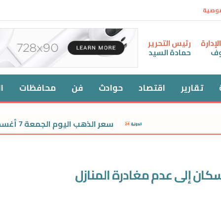
صوصية
إدارة
رئيس التحرير
وف
حمادة السيد
تقارير
اقتصاد
حوادث
فن
محافظات
ا
سعر الذهب اليوم الجمعة 7 أغسطس 2026 في مصر.. عيار 21 يقترب من 6000 جنيه
كان إلى عدم مغادرة المنازل