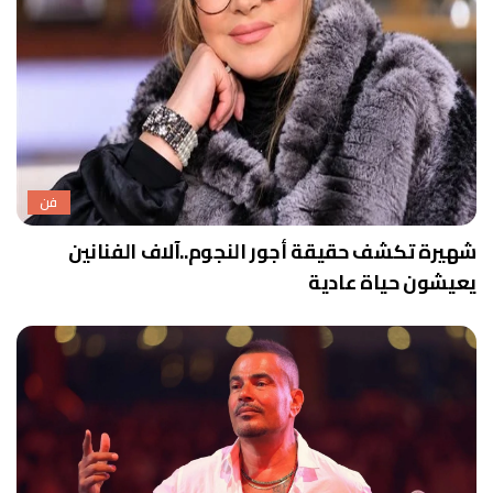
فن
شهيرة تكشف حقيقة أجور النجوم..آلاف الفنانين
يعيشون حياة عادية