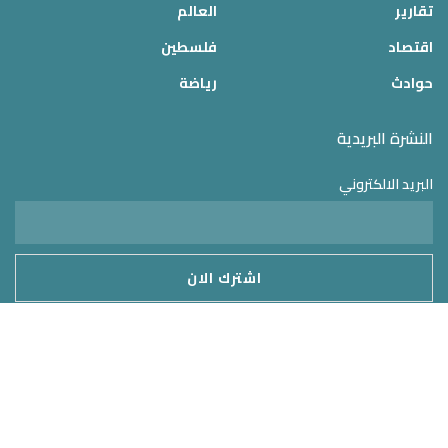
تقارير
العالم
اقتصاد
فلسطين
حوادث
رياضة
النشرة البريدية
البريد الالكتروني
موقع الدولة 24
2025 © جميع الحقوق محفوظة – تم التطوير بواسطة