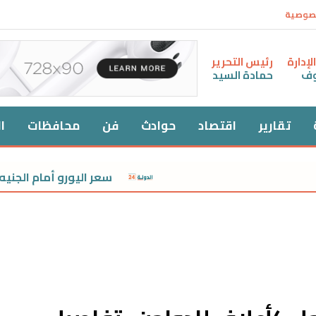
صوصية
إدارة
رئيس التحرير
وف
حمادة السيد
تقارير
اقتصاد
حوادث
فن
محافظات
ا
سعر اليورو أمام الجنيه في البنوك 