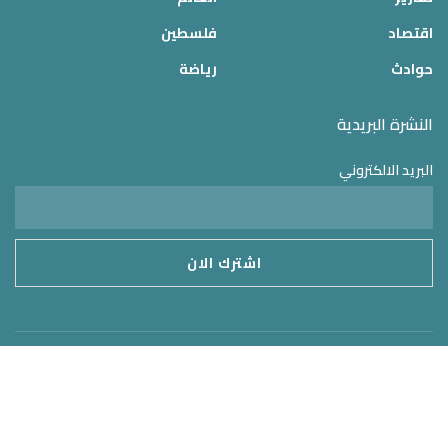
اقتصاد
فلسطين
حوادث
رياضة
النشرة البريدية
البريد الالكتروني
موقع الدولة 24
2025 © جميع الحقوق محفوظة – تم التطوير بواسطة
MirrorORG