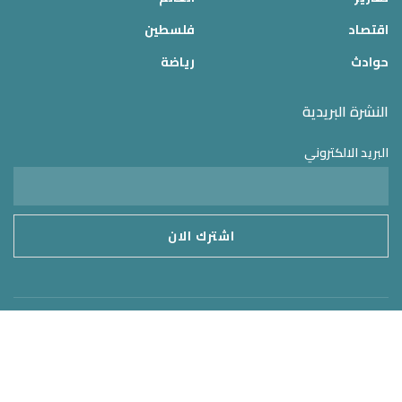
اقتصاد
فلسطين
حوادث
رياضة
النشرة البريدية
البريد الالكتروني
موقع الدولة 24
2025 © جميع الحقوق محفوظة – تم التطوير بواسطة
MirrorORG