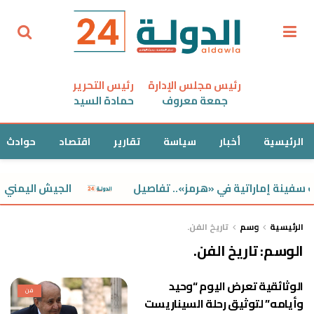
رئيس مجلس الإدارة
رئيس التحرير
جمعة معروف
حمادة السيد
الرئيسية
أخبار
سياسة
تقارير
اقتصاد
حوادث
سفينة إماراتية في «هرمز».. تفاصيل
الجيش اليمني ي
الرئيسية
وسم
تاريخ الفن.
الوسم:
تاريخ الفن.
الوثائقية تعرض اليوم “وحيد
فن
وأيامه” لتوثيق رحلة السيناريست