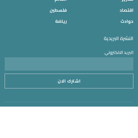
اقتصاد
فلسطين
حوادث
رياضة
النشرة البريدية
البريد الالكتروني
موقع الدولة 24
2025 © جميع الحقوق محفوظة – تم التطوير بواسطة
MirrorORG