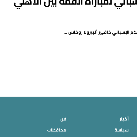
باني لمباراة القمة بين الأهلي
 الإسباني خافيير ألبيرولا روخاس ...
أخبار
فن
سياسة
محافظات