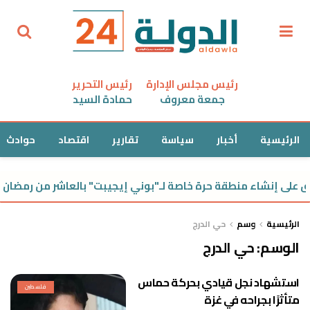
رئيس مجلس الإدارة
رئيس التحرير
جمعة معروف
حمادة السيد
الرئيسية
أخبار
سياسة
تقارير
اقتصاد
حوادث
 على إنشاء منطقة حرة خاصة لـ"بوني إيجيبت" بالعاشر من رمضان 
الرئيسية
وسم
حي الدرج
الوسم:
حي الدرج
استشهاد نجل قيادي بحركة حماس
فلسطين
متأثرًا بجراحه في غزة