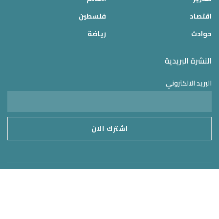
اقتصاد
فلسطين
حوادث
رياضة
النشرة البريدية
البريد الالكتروني
موقع الدولة 24
2025 © جميع الحقوق محفوظة – تم التطوير بواسطة
MirrorORG