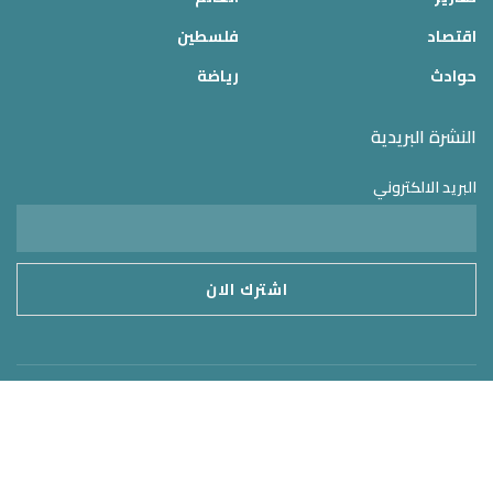
اقتصاد
فلسطين
حوادث
رياضة
النشرة البريدية
البريد الالكتروني
موقع الدولة 24
2025 © جميع الحقوق محفوظة – تم التطوير بواسطة
MirrorORG