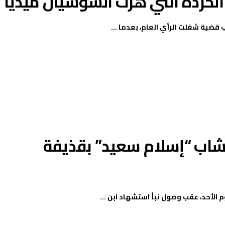
الخردة التي هزّت السوشيال ميديا
ية شغلت الرأي العام، بعدما ...
لشاب “إسلام سعيد” بقذيفة
 الأحد، عقب وصول نبأ استشهاد ابن ...