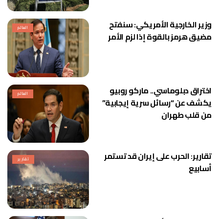
وزير الخارجية الأمريكي: سنفتح
العالم
مضيق هرمز بالقوة إذا لزم الأمر
اختراق دبلوماسي.. ماركو روبيو
العالم
يكشف عن “رسائل سرية إيجابية”
من قلب طهران
تقارير: الحرب على إيران قد تستمر
تقارير
أسابيع