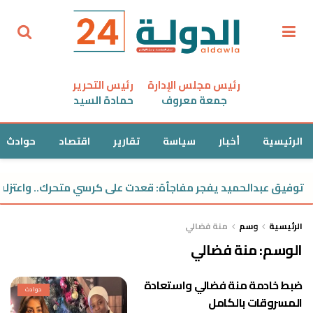
رئيس مجلس الإدارة
رئيس التحرير
جمعة معروف
حمادة السيد
الرئيسية
أخبار
سياسة
تقارير
اقتصاد
حوادث
توفيق عبدالحميد يفجر مفاجأة: قعدت على كرسي متحرك.. واعتزلت 
الرئيسية
وسم
منة فضالي
الوسم:
منة فضالي
ضبط خادمة منة فضالي واستعادة
حوادث
المسروقات بالكامل