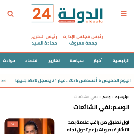
رئيس مجلس الإدارة
رئيس التحرير
جمعة معروف
حمادة السيد
الرئيسية
أخبار
سياسة
تقارير
اقتصاد
حوادث
س 2026.. عيار 21 يسجل 5930 جنيهًا
الرئيسية
وسم
نفي الشائعات
الوسم:
نفي الشائعات
أول تعليق من راغب علامة بعد
فن
انتشار فيديو AI يزعم تحول نجله