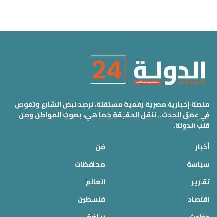
منصة إخبارية مصرية رقمية مستقلة، ترصد نبض الشارع وتغوص
في عمق الحدث.. ننقل الحقيقة كما هي، بصوت المواطن ومن
قلب الدولة.
أخبار
فن
سياسة
محافظات
تقارير
العالم
اقتصاد
فلسطين
حوادث
رياضة