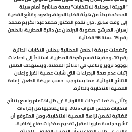
“الهيئة الوطنية للانتخابات” بصفة مباشرة أمام هيئة
المحكمة بدلاً من هيئة قضايا الدولة، وتعود وقائع القضية
إلى وقت سابق، حين تقدم الدكتور محمد عبد الكريم محمد
زهران، المرشح لعضوية البرلمان عن دائرة المطرية، بالطعن
رقم 15 لسنة 96 قضائية.
وتضمنت عريضة الطعن المطالبة ببطلان انتخابات الدائرة
رقم 10، ومقرها قسم شرطة المطرية، استناداً إلى ادعاءات
بوجود تزوير وتلاعب في النتائج المعلنة، ويستهدف الطعن
إثبات عدم صحة الإجراءات التي شابت عملية الفرز وإعلان
النتائج النهائية، مما يستوجب -حسب عريضة الطعن- إعادة
العملية الانتخابية بالدائرة.
وتأتي هذه التحركات القانونية في ظل اهتمام واسع بنتائج
انتخابات مجلس النواب 2025، وما يصاحبها من إجراءات
قضائية تضمن نزاهة العملية الانتخابية، ومن المتوقع أن
تشهد جلسة مايو المقبل تقديم مذكرات دفاع إضافية،
والبت في طلب الدفاع بشأن التمثيل القانوني للهيئة