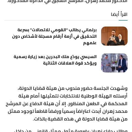
الدكتور محمد زهران، المرشح السابق في الدائرة المذكورة.
اقرأ أيضا
برلماني يطالب “القومي للاتصالات” بسرعة
التحقيق في أزمة أرقام مسجلة لأشخاص دون
علمهم
السيسي يودّع ملك البحرين بعد زيارة رسمية
ويؤكد قوة العلاقات الثنائية
وشهدت الجلسة حضور مندوب من هيئة قضايا الدولة،
أرسلته الهيئة الوطنية للانتخابات لتمثيلها أمام هيئة
المحكمة في الطعن المنظور. إلا أن هيئة الدفاع عن المرشح
محمد زهران أبدت اعتراضاً رسمياً ورفضاً قاطعاً لوجود ممثل
من هيئة قضايا الدولة في هذه القضية بالذات.
وطالب دفاع زهران بضرورة مثول ممثل قانوني من داخل