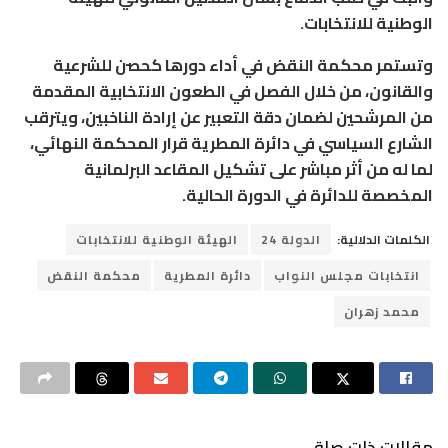
الوطنية للانتخابات.
وتستمر محكمة النقض في أداء دورها كحصن للشرعية
والقانون، من خلال الفصل في الطعون الانتخابية المقدمة
من المرشحين لضمان دقة التعبير عن إرادة الناخبين، ويترقب
الشارع السياسي في دائرة المطرية قرار المحكمة النهائي،
لما له من أثر مباشر على تشكيل المقاعد البرلمانية
المخصصة للدائرة في الدورة الحالية.
الكلمات الدلالية:
الدولة 24
الهيئة الوطنية للانتخابات
انتخابات مجلس النواب
دائرة المطرية
محكمة النقض
محمد زهران
مقالات ذات صلة