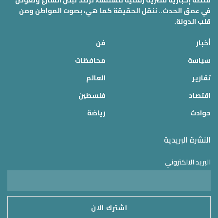
منصة إخبارية مصرية رقمية مستقلة، ترصد نبض الشارع وتغوص
في عمق الحدث.. ننقل الحقيقة كما هي، بصوت المواطن ومن
قلب الدولة.
أخبار
فن
سياسة
محافظات
تقارير
العالم
اقتصاد
فلسطين
حوادث
رياضة
النشرة البريدية
البريد الالكتروني