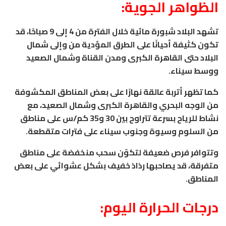
الظواهر الجوية:
تشهد البلاد شبورة مائية خلال الفترة من 4 إلى 9 صباحًا، قد
تكون كثيفة أحيانًا على الطرق المؤدية من وإلى شمال
البلاد حتى القاهرة الكبرى ومدن القناة وشمال الصعيد
ووسط سيناء.
كما تظهر أتربة عالقة نهارًا على بعض المناطق المكشوفة
من الوجه البحري والقاهرة الكبرى وشمال الصعيد، مع
نشاط للرياح بسرعة تتراوح بين 30 و35 كم/س على مناطق
من السلوم وسيوة وجنوب سيناء على فترات متقطعة.
وتتوافر فرص ضعيفة لتكوّن سحب منخفضة على مناطق
متفرقة، قد يصاحبها رذاذ خفيف بشكل عشوائي على بعض
المناطق.
درجات الحرارة اليوم: